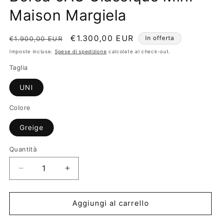
in
finestra
Maison Margiela
modale
Prezzo
Prezzo
€1.300,00 EUR
In offerta
€1.900,00 EUR
di
scontato
Imposte incluse.
Spese di spedizione
calcolate al check-out.
listino
Taglia
UNI
Colore
Greige
Quantità
Diminuisci
Aumenta
quantità
quantità
per
per
Borsa
Borsa
Aggiungi al carrello
5AC
5AC