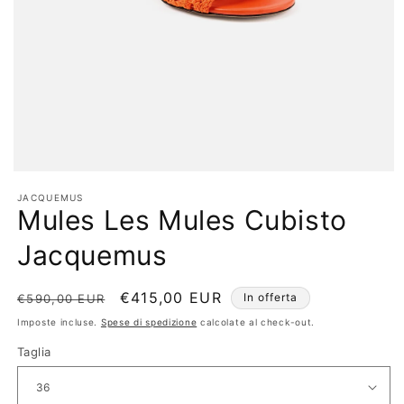
JACQUEMUS
Mules Les Mules Cubisto
Jacquemus
Prezzo
Prezzo
€415,00 EUR
In offerta
€590,00 EUR
di
scontato
Imposte incluse.
Spese di spedizione
calcolate al check-out.
listino
Taglia