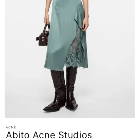
Apri
contenuti
ACNE
multimediali
Abito Acne Studios
1