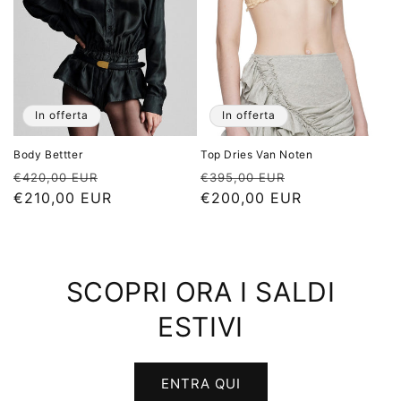
In offerta
In offerta
Body Bettter
Top Dries Van Noten
Prezzo
Prezzo
Prezzo
Prezzo
€420,00 EUR
€395,00 EUR
di
€210,00 EUR
scontato
di
€200,00 EUR
scontato
listino
listino
SCOPRI ORA I SALDI
ESTIVI
ENTRA QUI