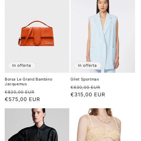
In offerta
In offerta
Borsa Le Grand Bambino
Gilet Sportmax
Jacquemus
Prezzo
Prezzo
€630,00 EUR
Prezzo
Prezzo
€820,00 EUR
di
€315,00 EUR
scontato
di
€575,00 EUR
scontato
listino
listino