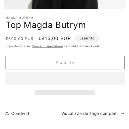
Apri
contenuti
MAGDA BUTRYM
multimediali
Top Magda Butrym
1
in
finestra
modale
Prezzo
Prezzo
€415,00 EUR
Esaurito
€690,00 EUR
di
scontato
Imposte incluse.
Spese di spedizione
calcolate al check-out.
listino
Esaurito
Condividi
Visualizza dettagli completi