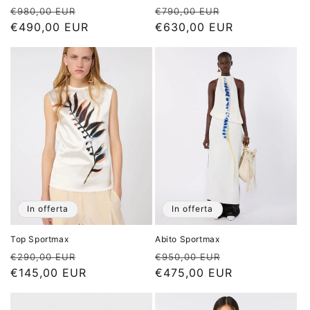
Prezzo
Prezzo
Prezzo
Prezzo
€980,00 EUR
€790,00 EUR
di
€490,00 EUR
scontato
di
€630,00 EUR
scontato
listino
listino
In offerta
In offerta
Top Sportmax
Abito Sportmax
Prezzo
Prezzo
Prezzo
Prezzo
€290,00 EUR
€950,00 EUR
di
€145,00 EUR
scontato
di
€475,00 EUR
scontato
listino
listino