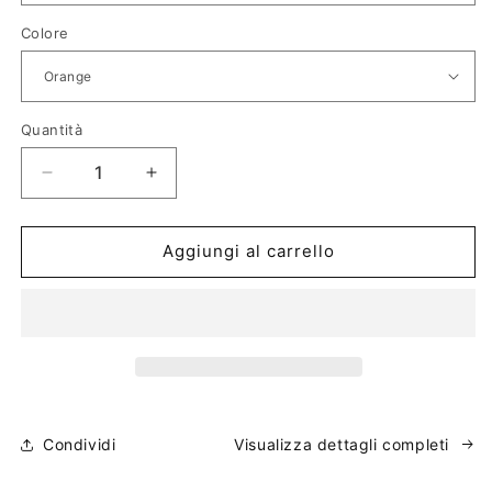
Colore
Quantità
Diminuisci
Aumenta
quantità
quantità
per
per
Mules
Mules
Aggiungi al carrello
Les
Les
Mules
Mules
Cubisto
Cubisto
Jacquemus
Jacquemus
Condividi
Visualizza dettagli completi