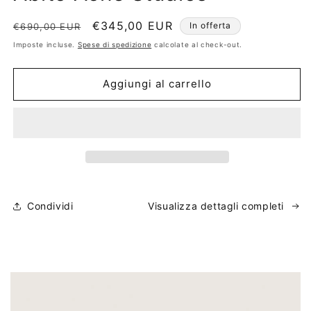
in
finestra
modale
Prezzo
Prezzo
€345,00 EUR
In offerta
€690,00 EUR
di
scontato
Imposte incluse.
Spese di spedizione
calcolate al check-out.
listino
Aggiungi al carrello
Condividi
Visualizza dettagli completi