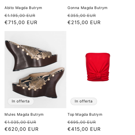
Abito Magda Butrym
Gonna Magda Butrym
Prezzo
Prezzo
Prezzo
Prezzo
€1.195,00 EUR
€355,00 EUR
di
€715,00 EUR
scontato
di
€215,00 EUR
scontato
listino
listino
In offerta
In offerta
Mules Magda Butrym
Top Magda Butrym
Prezzo
Prezzo
Prezzo
Prezzo
€1.035,00 EUR
€695,00 EUR
di
€620,00 EUR
scontato
di
€415,00 EUR
scontato