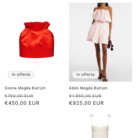
listino
listino
In offerta
In offerta
Gonna Magda Butrym
Abito Magda Butrym
Prezzo
Prezzo
Prezzo
Prezzo
€750,00 EUR
€1.850,00 EUR
di
€450,00 EUR
scontato
di
€925,00 EUR
scontato
listino
listino