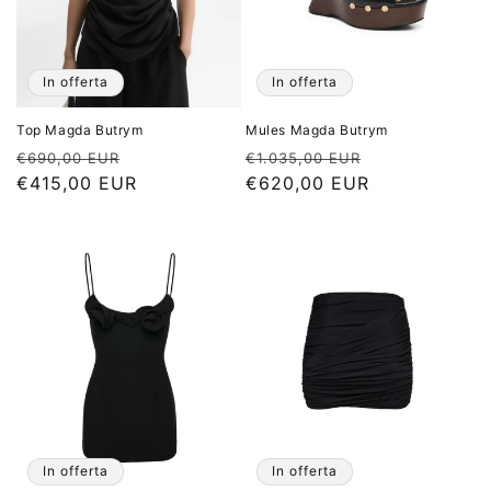
n
e
In offerta
In offerta
:
Top Magda Butrym
Mules Magda Butrym
Prezzo
Prezzo
Prezzo
Prezzo
€690,00 EUR
€1.035,00 EUR
di
€415,00 EUR
scontato
di
€620,00 EUR
scontato
listino
listino
In offerta
In offerta