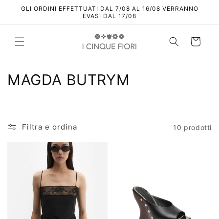
Vai
GLI ORDINI EFFETTUATI DAL 7/08 AL 16/08 VERRANNO
direttamente
EVASI DAL 17/08
ai contenuti
Carrello
C
MAGDA BUTRYM
o
l
Filtra e ordina
10 prodotti
l
e
z
i
o