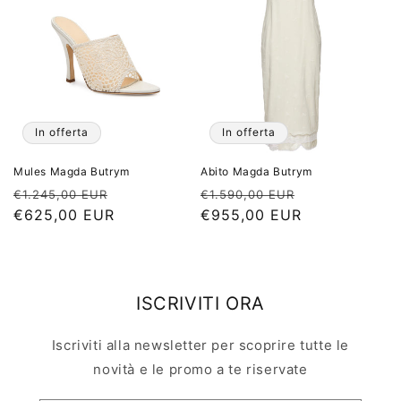
In offerta
In offerta
Mules Magda Butrym
Abito Magda Butrym
Prezzo
Prezzo
Prezzo
Prezzo
€1.245,00 EUR
€1.590,00 EUR
di
€625,00 EUR
scontato
di
€955,00 EUR
scontato
listino
listino
ISCRIVITI ORA
Iscriviti alla newsletter per scoprire tutte le
novità e le promo a te riservate