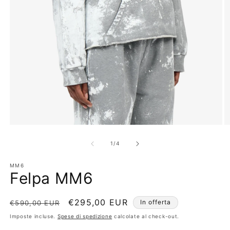
Apri
Ap
contenuti
co
multimediali
mu
su
1
/
4
1
2
in
in
MM6
finestra
fi
Felpa MM6
modale
m
Prezzo
Prezzo
€295,00 EUR
In offerta
€590,00 EUR
di
scontato
Imposte incluse.
Spese di spedizione
calcolate al check-out.
listino