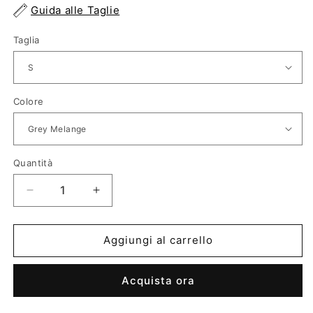
Guida alle Taglie
Taglia
Colore
Quantità
Diminuisci
Aumenta
quantità
quantità
per
per
Felpa
Felpa
Aggiungi al carrello
MM6
MM6
Acquista ora