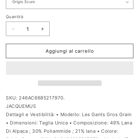
Quantità
Diminuisci
Aumenta
quantità
quantità
per
per
Guanti
Guanti
Aggiungi al carrello
Les
Les
Gants
Gants
Gros
Gros
Grain
Grain
Jacquemus
Jacquemus
SKU: 246AC6685217970.
JACQUEMUS
Dettagli e Vestibilità: • Modello: Les Gants Gros Grain
• Dimensioni: Taglia Unica • Composizione: 49% Lana
Di Alpaca ; 30% Poliammide ; 21% lana • Colore: