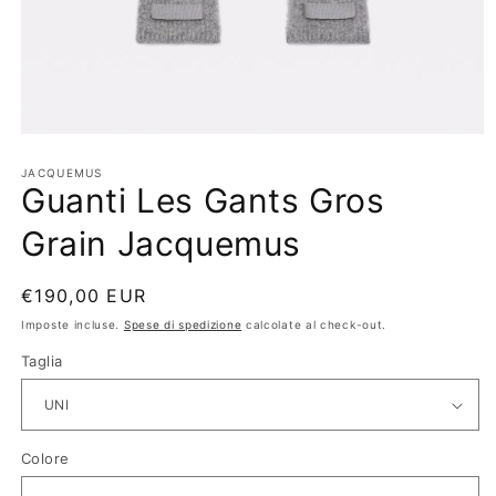
Apri
contenuti
multimediali
JACQUEMUS
Guanti Les Gants Gros
1
in
finestra
Grain Jacquemus
modale
Prezzo
€190,00 EUR
di
Imposte incluse.
Spese di spedizione
calcolate al check-out.
listino
Taglia
Colore