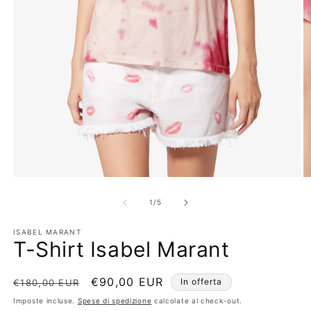
Apri
Ap
contenuti
co
multimediali
mu
su
1
/
5
1
2
in
in
ISABEL MARANT
finestra
fi
T-Shirt Isabel Marant
modale
m
Prezzo
Prezzo
€90,00 EUR
In offerta
€180,00 EUR
di
scontato
Imposte incluse.
Spese di spedizione
calcolate al check-out.