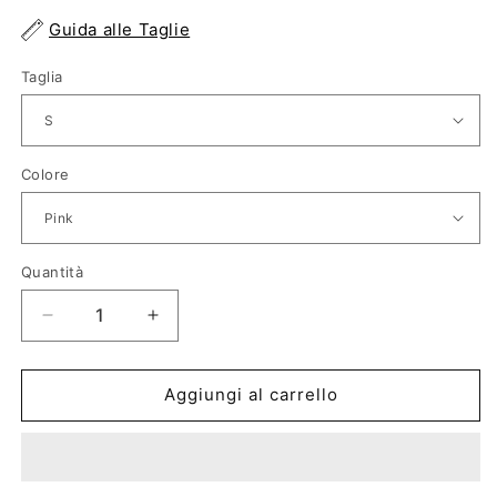
listino
Guida alle Taglie
Taglia
Colore
Quantità
Diminuisci
Aumenta
quantità
quantità
per
per
T-
T-
Aggiungi al carrello
Shirt
Shirt
Isabel
Isabel
Marant
Marant