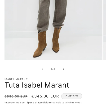
Apri
Ap
contenuti
co
multimediali
mu
su
1
/
3
1
2
in
in
ISABEL MARANT
finestra
fi
Tuta Isabel Marant
modale
m
Prezzo
Prezzo
€345,00 EUR
In offerta
€690,00 EUR
di
scontato
Imposte incluse.
Spese di spedizione
calcolate al check-out.