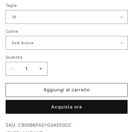
listino
Taglia
Colore
Quantità
Diminuisci
Aumenta
quantità
quantità
per
per
Tuta
Tuta
Aggiungi al carrello
Isabel
Isabel
Marant
Marant
Acquista ora
SKU: CB0096FAD1G04E50DZ.